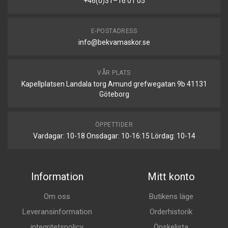
+46(0)31–16 01 05
E-POSTADRESS
info@bekvamaskor.se
VÅR PLATS
Kapellplatsen Landala torg Amund grefwegatan 9b 41131
Göteborg
ÖPPETTIDER
Vardagar: 10-18 Onsdagar: 10-16:15 Lördag: 10-14
Information
Mitt konto
Om oss
Butikens läge
Leveransinformation
Orderhistorik
integritetspolicy
Önskelista