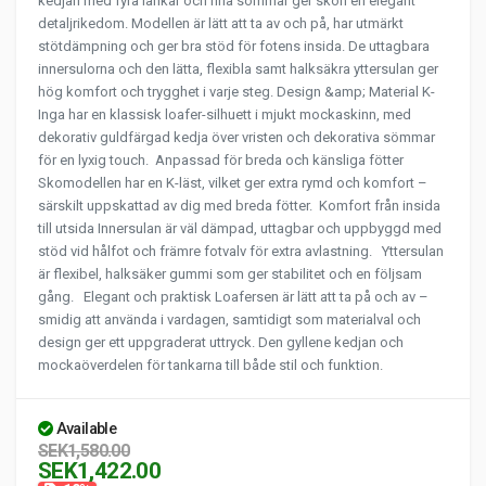
kedjan med fyra länkar och fina sömmar ger skon en elegant
detaljrikedom. Modellen är lätt att ta av och på, har utmärkt
stötdämpning och ger bra stöd för fotens insida. De uttagbara
innersulorna och den lätta, flexibla samt halksäkra yttersulan ger
hög komfort och trygghet i varje steg. Design &amp; Material K-
Inga har en klassisk loafer-silhuett i mjukt mockaskinn, med
dekorativ guldfärgad kedja över vristen och dekorativa sömmar
för en lyxig touch. Anpassad för breda och känsliga fötter
Skomodellen har en K-läst, vilket ger extra rymd och komfort –
särskilt uppskattad av dig med breda fötter. Komfort från insida
till utsida Innersulan är väl dämpad, uttagbar och uppbyggd med
stöd vid hålfot och främre fotvalv för extra avlastning. Yttersulan
är flexibel, halksäker gummi som ger stabilitet och en följsam
gång. Elegant och praktisk Loafersen är lätt att ta på och av –
smidig att använda i vardagen, samtidigt som materialval och
design ger ett uppgraderat uttryck. Den gyllene kedjan och
mockaöverdelen för tankarna till både stil och funktion.
Available
SEK1,580.00
SEK1,422.00