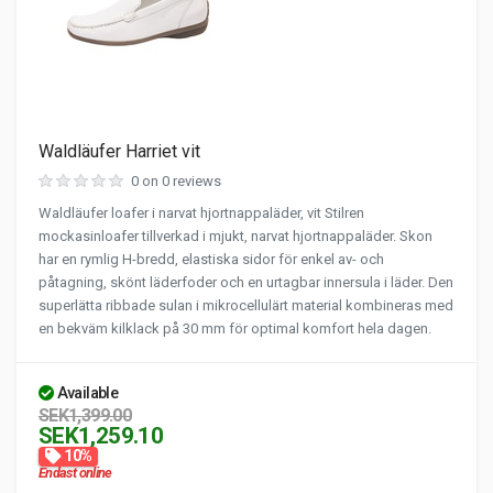
Waldläufer Harriet vit
0 on 0 reviews
Waldläufer loafer i narvat hjortnappaläder, vit Stilren
mockasinloafer tillverkad i mjukt, narvat hjortnappaläder. Skon
har en rymlig H-bredd, elastiska sidor för enkel av- och
påtagning, skönt läderfoder och en urtagbar innersula i läder. Den
superlätta ribbade sulan i mikrocellulärt material kombineras med
en bekväm kilklack på 30 mm för optimal komfort hela dagen.
Available
SEK1,399.00
SEK1,259.10
10%
Endast online