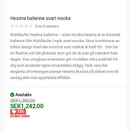
Hesima ballerina svart mocka
0 on 0 reviews
Waldläufer Hesima ballerina – svart mocka Hesima är en klassisk
ballerina från Waldläufer i mjuk svart mocka. Skon kombinerar en
tidlös design med den komfort som märket är känt för. Den har
en flexibel och lätt yttersula som gör att du kan gå bekvämt hela
dagen. Den urtagbara innersulan gör modellen extra praktisk för
dig som använder egna ortopediska inlägg. Tack vare den
eleganta utformningen passar Hesima lika bra på jobbet som till
vardag eller mer uppklädda tillfällen.
Available
SEK1,380.00
SEK1,242.00
10%
Endast online