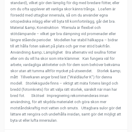
standard), vilket gör den lämplig för dig med bredare fötter, eller
om du ofta upplever att vanliga skor känns trånga. Loafern är
försedd med uttagbar innersula, så om du använder egna
ortopediska inlägg eller vill byta till komfortinlägg, går det bra.
Material &amp; Konstruktion Yttersula är flexibel och
stötdämpande – vilket ger bra dämpning vid promenader eller
längre stående perioder. Modellen har stabil hälkappa – bidrar
till att hålla foten säkert på plats och ger mer stöd bakifrån.
Användning &amp; Lämplighet Bra alternativ vid svullna fötter
eller om du vill ha skor som inte klämmer. Kan fungera väl för
arbete, vardagliga aktiviteter och för dem som behöver bekväma
skor utan att tumma alltför mycket på utseendet. Storlek &amp;
mått Tillverkaren anger bred läst ("Waldläufer K") för denna
modell. Storleksguide finns – viktigt att mäta fotens längd och
bredd (fotomkrets) för att välja rätt storlek, särskilt när man har
bred fot. Skötsel Impregnering rekommenderas innan
användning, för att skydda materialet och göra skon mer
motståndskraftig mot vatten och smuts. Uttagbara sulor gör det
lättare att rengöra och underhålla insidan, samt gör det möjligt att
byta ut eller lufta innersulan.