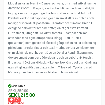
Modellen kallas Henni – Denver schwarz, ofta med artikelnummer
496302-191-001 . Elegant, svart nubuckläder med dekorativt, lätt
taggig kant och stygn – ger både sofistikerad och lekfull look .
Praktisk kardborreknäppning gör den enkel att ta av och på och
möjliggör individuell passform . Komfort och funktion Bredd H –
designad särskilt för bredare fötter, vilket ger extra komfort .
Luftdämpat, uttagbart Pro-Aktiv-fotpets – dämpar och kan
användas med egna ortopediska inlägg . Lätt PU-sula
(polyuretan) som ger stabil, flexibel gång och minskar belastning
på lederna . Foder i läder och textil – erbjuder bra ventilation och
en mjuk känsla mot huden . Design Detaljer Rund tåkappa med
dekorelement som ger både elegans och en subtil unik touch .
Endast ca 1,5–2 cm kilklack, vilket ger bekväm daglig användning
utan att gå utanför den platta stilen . Tillverkad i Tyskland med
hög noggrannhet i hantverksdetaljer och materialval .
Available
SEK1,350.00
SEK1,215.00
10%
Endast online