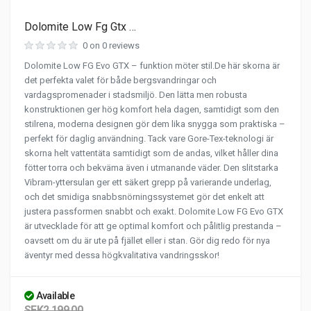
Dolomite Low Fg Gtx …
0 on 0 reviews
Dolomite Low FG Evo GTX – funktion möter stil.De här skorna är
det perfekta valet för både bergsvandringar och
vardagspromenader i stadsmiljö. Den lätta men robusta
konstruktionen ger hög komfort hela dagen, samtidigt som den
stilrena, moderna designen gör dem lika snygga som praktiska –
perfekt för daglig användning. Tack vare Gore-Tex-teknologi är
skorna helt vattentäta samtidigt som de andas, vilket håller dina
fötter torra och bekväma även i utmanande väder. Den slitstarka
Vibram-yttersulan ger ett säkert grepp på varierande underlag,
och det smidiga snabbsnörningssystemet gör det enkelt att
justera passformen snabbt och exakt. Dolomite Low FG Evo GTX
är utvecklade för att ge optimal komfort och pålitlig prestanda –
oavsett om du är ute på fjället eller i stan. Gör dig redo för nya
äventyr med dessa högkvalitativa vandringsskor!
Available
SEK2,199.00