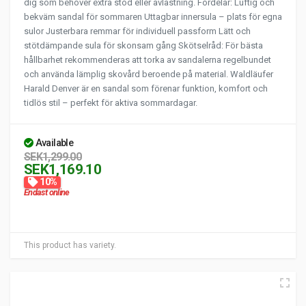
dig som behöver extra stöd eller avlastning. Fördelar: Luftig och
bekväm sandal för sommaren Uttagbar innersula – plats för egna
sulor Justerbara remmar för individuell passform Lätt och
stötdämpande sula för skonsam gång Skötselråd: För bästa
hållbarhet rekommenderas att torka av sandalerna regelbundet
och använda lämplig skovård beroende på material. Waldläufer
Harald Denver är en sandal som förenar funktion, komfort och
tidlös stil – perfekt för aktiva sommardagar.
Available
SEK1,299.00
SEK1,169.10
10%
Endast online
This product has variety.