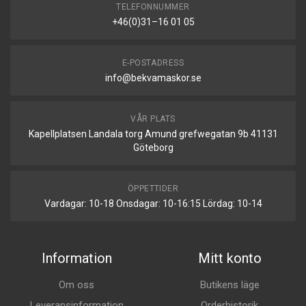
TELEFONNUMMER
+46(0)31–16 01 05
E-POSTADRESS
info@bekvamaskor.se
VÅR PLATS
Kapellplatsen Landala torg Amund grefwegatan 9b 41131
Göteborg
ÖPPETTIDER
Vardagar: 10-18 Onsdagar: 10-16:15 Lördag: 10-14
Information
Mitt konto
Om oss
Butikens läge
Leveransinformation
Orderhistorik