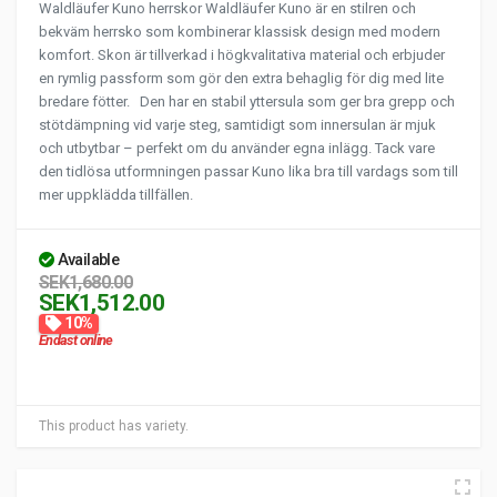
Waldläufer Kuno herrskor Waldläufer Kuno är en stilren och
bekväm herrsko som kombinerar klassisk design med modern
komfort. Skon är tillverkad i högkvalitativa material och erbjuder
en rymlig passform som gör den extra behaglig för dig med lite
bredare fötter. Den har en stabil yttersula som ger bra grepp och
stötdämpning vid varje steg, samtidigt som innersulan är mjuk
och utbytbar – perfekt om du använder egna inlägg. Tack vare
den tidlösa utformningen passar Kuno lika bra till vardags som till
mer uppklädda tillfällen.
Available
SEK1,680.00
SEK1,512.00
10%
Endast online
This product has variety.