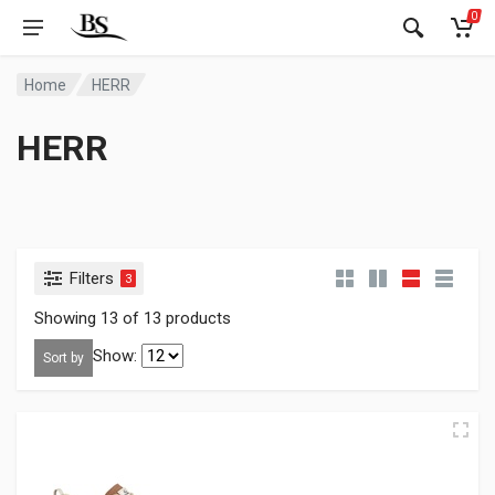
0
Home
HERR
HERR
Filters
3
Showing 13 of 13 products
Show:
Sort by