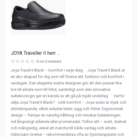
JOYA Traveller II herr …
0 on 0 reviews
Joya Travel II Black – komfort i varje steg Joya Travel II Black är
en sko skapad för dig som vill förena stil, funktion och komfort i
vardagen. Den eleganta svarta designen gör att den passar lika
bra till arbete som till fritid, samtidigt som den innovativa
sulteknologin ger en känsla av att gå på mjukt underlag. Varför
välja Joya Travel II Black? Unik komfort – Joya-sulan är mjuk och
stötdämpande, vilket avlastar leder, rygg och fötter. Ergonomisk
design – främjar en naturlig hållning och minskar belastningen
vid långvarigt stående eller promenader. Tidlös stil – svart, diskret
och mångsidig, enkel att matcha till både vardag och arbete.
Hälsosam rörelse – rekommenderas ofta av fysioterapeuter och