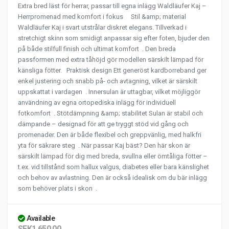
Extra bred läst för herrar, passar till egna inlägg Waldläufer Kaj –
Herrpromenad med komfort i fokus Stil &amp; material
Waldläufer Kaj i svart utstrålar diskret elegans. Tillverkad i
stretchigt skinn som smidigt anpassar sig efter foten, bjuder den
på både stilfull finish och ultimat komfort . Den breda
passformen med extra tåhöjd gör modellen särskilt lämpad för
känsliga fötter. Praktisk design Ett generöst kardborreband ger
enkel justering och snabb på- och avtagning, vilket är särskilt
uppskattat i vardagen . Innersulan är uttagbar, vilket möjliggör
användning av egna ortopediska inlägg för individuell
fotkomfort . Stötdämpning &amp; stabilitet Sulan är stabil och
dämpande – designad för att ge tryggt stöd vid gång och
promenader. Den är både flexibel och greppvänlig, med halkfri
yta för säkrare steg . När passar Kaj bäst? Den här skon är
särskilt lämpad för dig med breda, svullna eller ömtåliga fötter –
t.ex. vid tillstånd som hallux valgus, diabetes eller bara känslighet
och behov av avlastning. Den är också idealisk om du bär inlägg
som behöver plats i skon .
Available
SEK1,650.00