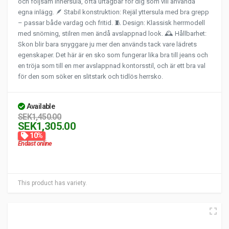
och följsam innersula, ofta urtagbar för dig som vill använda
egna inlägg. 🪶 Stabil konstruktion: Rejäl yttersula med bra grepp
– passar både vardag och fritid. 🧵 Design: Klassisk herrmodell
med snörning, stilren men ändå avslappnad look. 🕰️ Hållbarhet:
Skon blir bara snyggare ju mer den används tack vare lädrets
egenskaper. Det här är en sko som fungerar lika bra till jeans och
en tröja som till en mer avslappnad kontorsstil, och är ett bra val
för den som söker en slitstark och tidlös herrsko.
Available
SEK1,450.00
SEK1,305.00
10%
Endast online
This product has variety.