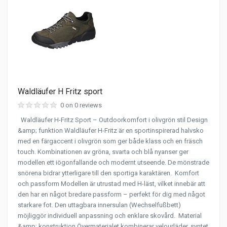
Waldläufer H Fritz sport
0 on 0 reviews
Waldläufer H-Fritz Sport – Outdoorkomfort i olivgrön stil Design
&amp; funktion Waldläufer H-Fritz är en sportinspirerad halvsko
med en färgaccent i olivgrön som ger både klass och en fräsch
touch. Kombinationen av gröna, svarta och blå nyanser ger
modellen ett iögonfallande och modernt utseende. De mönstrade
snörena bidrar ytterligare till den sportiga karaktären. Komfort
och passform Modellen är utrustad med H-läst, vilket innebär att
den har en något bredare passform – perfekt för dig med något
starkare fot. Den uttagbara innersulan (Wechselfußbett)
möjliggör individuell anpassning och enklare skovård. Material
&amp; konstruktion Övermaterialet kombinerar velourläder, syntet