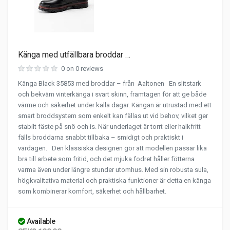
Känga med utfällbara broddar …
0 on 0 reviews
Känga Black 35853 med broddar – från Aaltonen En slitstark
och bekväm vinterkänga i svart skinn, framtagen för att ge både
värme och säkerhet under kalla dagar. Kängan är utrustad med ett
smart broddsystem som enkelt kan fällas ut vid behov, vilket ger
stabilt fäste på snö och is. När underlaget är torrt eller halkfritt
fälls broddarna snabbt tillbaka – smidigt och praktiskt i
vardagen. Den klassiska designen gör att modellen passar lika
bra till arbete som fritid, och det mjuka fodret håller fötterna
varma även under längre stunder utomhus. Med sin robusta sula,
högkvalitativa material och praktiska funktioner är detta en känga
som kombinerar komfort, säkerhet och hållbarhet.
Available