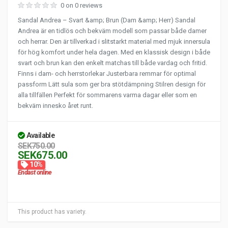
0 on 0 reviews
Sandal Andrea – Svart &amp; Brun (Dam &amp; Herr) Sandal
Andrea är en tidlös och bekväm modell som passar både damer
och herrar. Den är tillverkad i slitstarkt material med mjuk innersula
för hög komfort under hela dagen. Med en klassisk design i både
svart och brun kan den enkelt matchas till både vardag och fritid.
Finns i dam- och herrstorlekar Justerbara remmar för optimal
passform Lätt sula som ger bra stötdämpning Stilren design för
alla tillfällen Perfekt för sommarens varma dagar eller som en
bekväm innesko året runt.
Available
SEK750.00
SEK675.00
10%
Endast online
This product has variety.