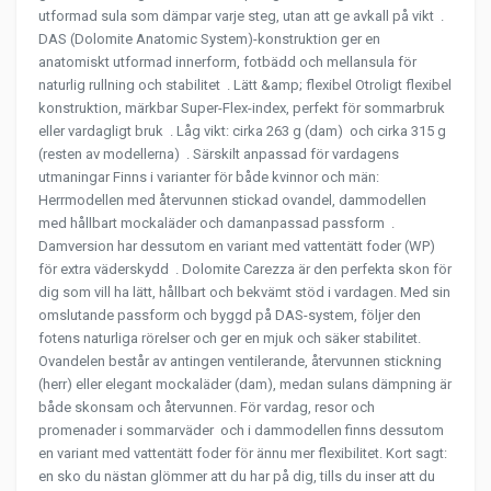
utformad sula som dämpar varje steg, utan att ge avkall på vikt .
DAS (Dolomite Anatomic System)-konstruktion ger en
anatomiskt utformad innerform, fotbädd och mellansula för
naturlig rullning och stabilitet . Lätt &amp; flexibel Otroligt flexibel
konstruktion, märkbar Super-Flex-index, perfekt för sommarbruk
eller vardagligt bruk . Låg vikt: cirka 263 g (dam) och cirka 315 g
(resten av modellerna) . Särskilt anpassad för vardagens
utmaningar Finns i varianter för både kvinnor och män:
Herrmodellen med återvunnen stickad ovandel, dammodellen
med hållbart mockaläder och damanpassad passform .
Damversion har dessutom en variant med vattentätt foder (WP)
för extra väderskydd . Dolomite Carezza är den perfekta skon för
dig som vill ha lätt, hållbart och bekvämt stöd i vardagen. Med sin
omslutande passform och byggd på DAS-system, följer den
fotens naturliga rörelser och ger en mjuk och säker stabilitet.
Ovandelen består av antingen ventilerande, återvunnen stickning
(herr) eller elegant mockaläder (dam), medan sulans dämpning är
både skonsam och återvunnen. För vardag, resor och
promenader i sommarväder och i dammodellen finns dessutom
en variant med vattentätt foder för ännu mer flexibilitet. Kort sagt:
en sko du nästan glömmer att du har på dig, tills du inser att du