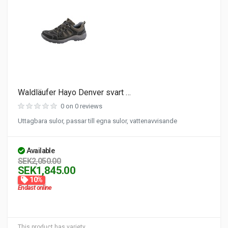
Waldläufer Hayo Denver svart …
0 on 0 reviews
Uttagbara sulor, passar till egna sulor, vattenavvisande
Available
SEK2,050.00
SEK1,845.00
10%
Endast online
This product has variety.