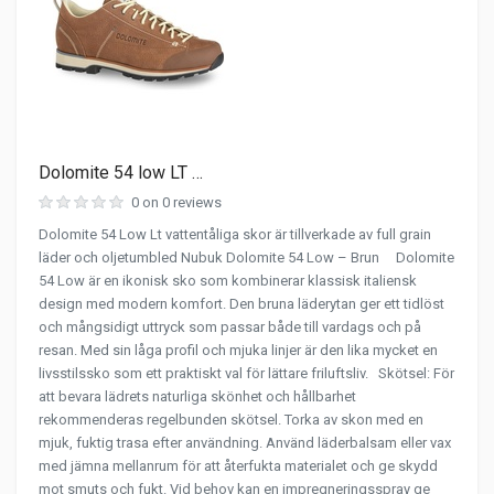
Dolomite 54 low LT …
0 on 0 reviews
Dolomite 54 Low Lt vattentåliga skor är tillverkade av full grain
läder och oljetumbled Nubuk Dolomite 54 Low – Brun Dolomite
54 Low är en ikonisk sko som kombinerar klassisk italiensk
design med modern komfort. Den bruna läderytan ger ett tidlöst
och mångsidigt uttryck som passar både till vardags och på
resan. Med sin låga profil och mjuka linjer är den lika mycket en
livsstilssko som ett praktiskt val för lättare friluftsliv. Skötsel: För
att bevara lädrets naturliga skönhet och hållbarhet
rekommenderas regelbunden skötsel. Torka av skon med en
mjuk, fuktig trasa efter användning. Använd läderbalsam eller vax
med jämna mellanrum för att återfukta materialet och ge skydd
mot smuts och fukt. Vid behov kan en impregneringsspray ge