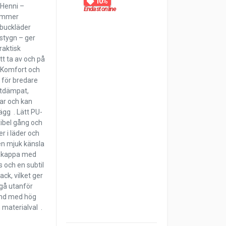
10%
 Henni –
Endast online
nummer
ubuckläder
 stygn – ger
raktisk
t ta av och på
. Komfort och
 för bredare
uftdämpat,
ar och kan
gg . Lätt PU-
xibel gång och
r i läder och
 en mjuk känsla
tåkappa med
 och en subtil
ack, vilket ger
gå utanför
land med hög
 materialval .