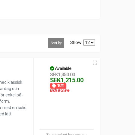
Show:
Sort by
Available
SEK1,350.00
SEK1,215.00
 med klassisk
10%
vardag och
Endast online
för enkel på-
sform.
er med en solid
ed lätt