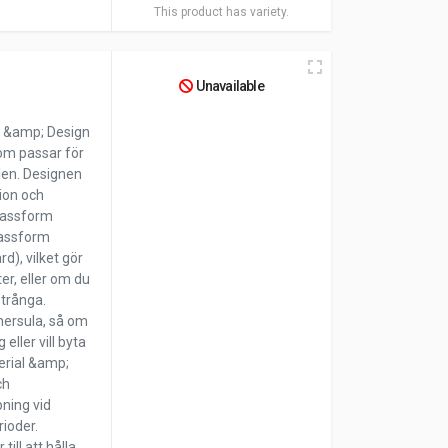
This product has variety.
Unavailable
l &amp; Design
som passar för
llen. Designen
ion och
Passform
passform
d), vilket gör
er, eller om du
s trånga.
nersula, så om
eller vill byta
erial &amp;
ch
ning vid
rioder.
till att hålla