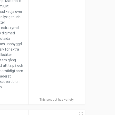
mp; Material K-
 mjukt
gad kedja över
n lyxig touch.
tter
r extra rymd
v dig med
 utsida
 och uppbyggd
lv för extra
alksäker
ljsam gång.
t att ta på och
 samtidigt som
raderat
ckaöverdelen
on.
This product has variety.