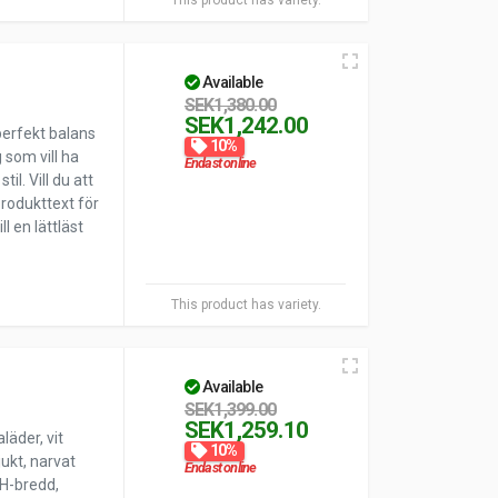
This product has variety.
Available
SEK1,380.00
SEK1,242.00
perfekt balans
10%
 som vill ha
Endast online
il. Vill du att
produkttext för
l en lättläst
This product has variety.
Available
SEK1,399.00
SEK1,259.10
läder, vit
10%
jukt, narvat
Endast online
 H-bredd,