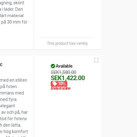
agning, skönt
 i läder. Den
lärt material
k på 30 mm för
This product has variety.
ac
Available
SEK1,580.00
SEK1,422.00
 med en stilren
10%
 på foten.
Endast online
lsammans med
 med fyra
 elegant
a av och på, har
töd för fotens
h den lätta,
ger hög komfort