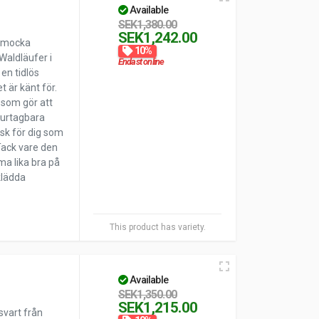
Available
SEK1,380.00
SEK1,242.00
t mocka
10%
Waldläufer i
Endast online
en tidlös
 är känt för.
a som gör att
 urtagbara
isk för dig som
Tack vare den
a lika bra på
klädda
This product has variety.
Available
SEK1,350.00
SEK1,215.00
svart från