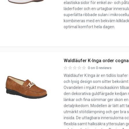
elastiska sidor för enkel av- och påt
läderfoder och en urtagbar innersula
superlätta ribbade sulan i mikrocellu
kombineras med en bekväm kilklac
optimal komfort hela dagen.
Waldläufer K-Inga order cogn
0 on 0 reviews
Waldläufer K Inga är en tidlös loafer
och lyxig design som sitter bekvämt
Ovandelen i mjukt mockaskinn til
den dekorativa guldfärgade kedjan
länkar och fina sömmar ger skon en
detaljrikedom. Modellen är lätt att t
utmärkt stötdämpning och ger bra s
insida. De uttagbara innersulorna oc
flexibla samt halksäkra yttersulan 