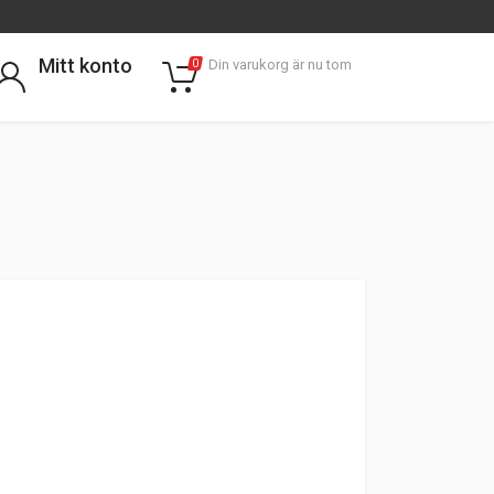
Mitt konto
Din varukorg är nu tom
0