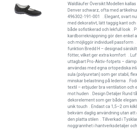
Waldläufer Översikt Modellen kallas
Denver schwarz, ofta med artikel
496302-191-001 . Elegant, svart n
med dekorativt, lätt taggig kant och
både sofistikerad och lekfull look . P
kardborreknäppning gör den enkel at
och möjliggör individuell passform 
funktion Bredd H – designad särskilt
fötter, vilket ger extra komfort . L
uttagbart Pro-Aktiv-fotpets – dämp
användas med egna ortopediska inlä
sula (polyuretan) som ger stabil, fle
minskar belastning på lederna . Fode
textil – erbjuder bra ventilation och
mot huden . Design Detaljer Rund 
dekorelement som ger både elegans
unik touch . Endast ca 1,5–2 cm kilkl
bekväm daglig användning utan att 
den platta stilen . Tillverkad i Tysk
noggrannhet i hantverksdetaljer och