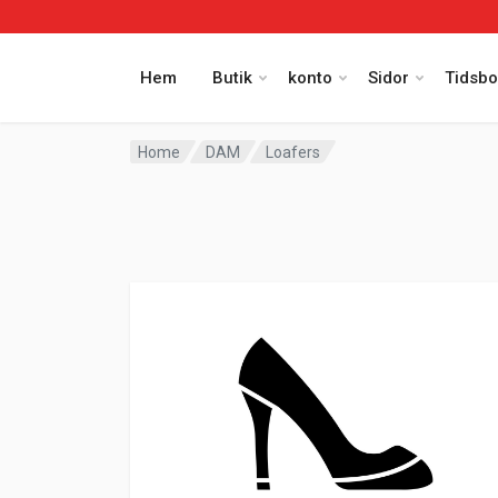
Om Oss
Kontakt
Spåra order
Hem
Butik
konto
Sidor
Tidsbo
Home
DAM
Loafers