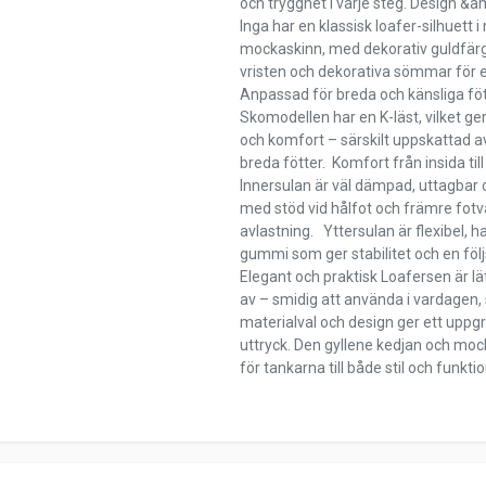
och trygghet i varje steg. Design &a
Inga har en klassisk loafer-silhuett i
mockaskinn, med dekorativ guldfär
vristen och dekorativa sömmar för e
Anpassad för breda och känsliga fö
Skomodellen har en K-läst, vilket ge
och komfort – särskilt uppskattad a
breda fötter. Komfort från insida till
Innersulan är väl dämpad, uttagbar
med stöd vid hålfot och främre fotva
avlastning. Yttersulan är flexibel, h
gummi som ger stabilitet och en fö
Elegant och praktisk Loafersen är lät
av – smidig att använda i vardagen,
materialval och design ger ett uppg
uttryck. Den gyllene kedjan och mo
för tankarna till både stil och funkti