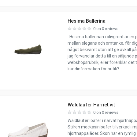
Hesima Ballerina
0 on 0 reviews
Hesima ballerinan i olivgrönt är en 
mellan elegans och omtanke, för dig
något bekvämt utan att ge avkall på st
jag förvandlar detta till en säljande 
webshopsrubrik, eller förenklar det til
kundinformation för butik?
Waldläufer Harriet vit
0 on 0 reviews
Waldläufer loafer i narvat hjortnappa
Stilren mockasinloafer tillverkad i m
hjortnappaläder. Skon har en rymlig