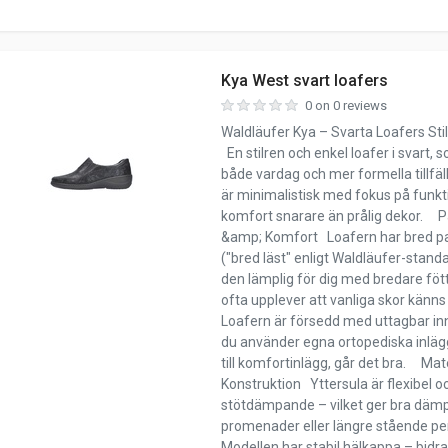
Kya West svart loafers
0 on 0 reviews
Waldläufer Kya – Svarta Loafers Sti
En stilren och enkel loafer i svart, 
både vardag och mer formella tillfä
är minimalistisk med fokus på funkt
komfort snarare än prålig dekor. 
&amp; Komfort Loafern har bred 
("bred läst" enligt Waldläufer-standar
den lämplig för dig med bredare fött
ofta upplever att vanliga skor känn
Loafern är försedd med uttagbar in
du använder egna ortopediska inlägg 
till komfortinlägg, går det bra. Mat
Konstruktion Yttersula är flexibel o
stötdämpande – vilket ger bra dämp
promenader eller längre stående pe
Modellen har stabil hälkappa – bidrar 