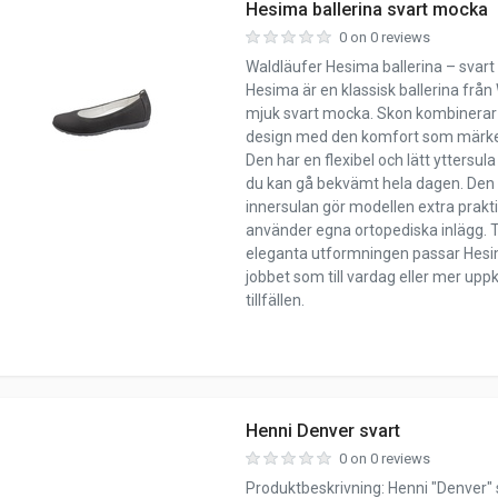
Hesima ballerina svart mocka
0 on 0 reviews
Waldläufer Hesima ballerina – svar
Hesima är en klassisk ballerina från 
mjuk svart mocka. Skon kombinerar 
design med den komfort som märket
Den har en flexibel och lätt yttersul
du kan gå bekvämt hela dagen. Den
innersulan gör modellen extra prakt
använder egna ortopediska inlägg. 
eleganta utformningen passar Hesim
jobbet som till vardag eller mer upp
tillfällen.
Henni Denver svart
0 on 0 reviews
Produktbeskrivning: Henni "Denver" 