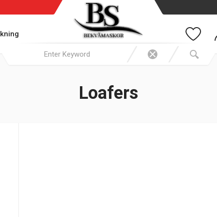
kning
Loafers